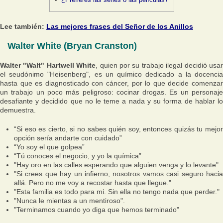
Lee también:
Las mejores frases del Señor de los Anillos
Walter White (Bryan Cranston)
Walter "Walt" Hartwell White
, quien por su trabajo ilegal decidió usa
el seudónimo "Heisenberg", es un químico dedicado a la docencia
hasta que es diagnosticado con cáncer, por lo que decide comenzar
un trabajo un poco más peligroso: cocinar drogas. Es un personaje
desafiante y decidido que no le teme a nada y su forma de hablar lo
demuestra.
“Si eso es cierto, si no sabes quién soy, entonces quizás tu mejor
opción sería andarte con cuidado”
“Yo soy el que golpea”
“Tú conoces el negocio, y yo la química”
"Hay oro en las calles esperando que alguien venga y lo levante"
"Si crees que hay un infierno, nosotros vamos casi seguro hacia
allá. Pero no me voy a recostar hasta que llegue."
"Esta familia es todo para mi. Sin ella no tengo nada que perder."
"Nunca le mientas a un mentiroso".
"Terminamos cuando yo diga que hemos terminado"