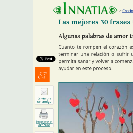
Creci
Las mejores 30 frases
Algunas palabras de amor t
Cuanto te rompen el corazón es
terminar una relación o sufrir
permita sanar y volver a comenz
ayudar en este proceso.
Menéalo
Envíalo a
un amigo
Imprime el
artículo