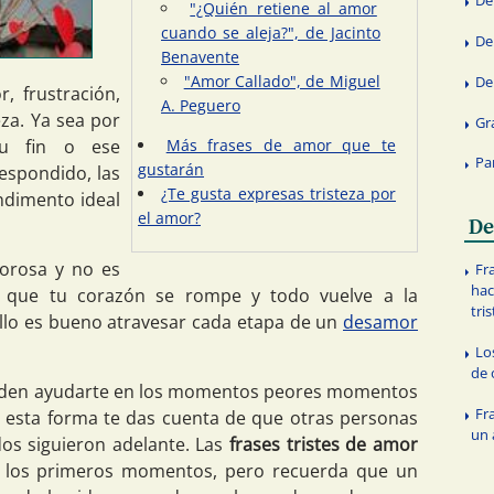
"¿Quién retiene al amor
cuando se aleja?", de Jacinto
De
Benavente
"Amor Callado", de Miguel
De
r, frustración,
A. Peguero
eza. Ya sea por
Gr
su fin o ese
Más frases de amor que te
Par
gustarán
espondido, las
¿Te gusta expresas tristeza por
ndimento ideal
el amor?
De
orosa y no es
Fr
hac
e que tu corazón se rompe y todo vuelve a la
tri
llo es bueno atravesar cada etapa de un
desamor
Lo
de 
en ayudarte en los momentos peores momentos
Fr
 esta forma te das cuenta de que otras personas
un
dos siguieron adelante. Las
frases tristes de amor
los primeros momentos, pero recuerda que un