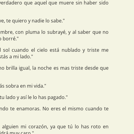
erdadero que aquel que muere sin haber sido
e, te quiero y nadie lo sabe."
nombre, con pluma lo subrayé, y al saber que no
o borré."
l sol cuando el cielo está nublado y triste me
tás a mi lado."
 no brilla igual, la noche es mas triste desde que
ás sobra en mi vida."
tu lado y así le lo has pagado."
ndo te enamoras. No eres el mismo cuando te
a alguien mi corazón, ya que tú lo has roto en
ldrá muy caro."