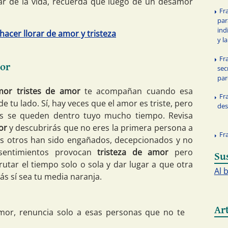
ar de la vida, recuerda que luego de un desamor
Fr
par
ind
 hacer llorar de amor y tristeza
y l
Fr
mor
sec
par
mor tristes de amor
te acompañan cuando esa
Fr
e tu lado. Sí, hay veces que el amor es triste, pero
de
s se queden dentro tuyo mucho tiempo. Revisa
or
y descubrirás que no eres la primera persona a
Fr
os otros han sido engañados, decepcionados y no
 sentimientos provocan
tristeza de amor
pero
Su
utar el tiempo solo o sola y dar lugar a que otra
Al 
ás sí sea tu media naranja.
Ar
mor, renuncia solo a esas personas que no te