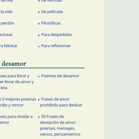
 la vida
De películas
 perdón
Filosóficas
aciosas
Para despedidas
a felicitar
Para reflexionar
 desamor
ases para llorar y
Poemas de desamor
er llorar de amor y
steza
s 5 mejores poemas
Frases de amor
odio y rencor
prohibido para dedicar
ases para olvidar a
50 Frases de
 amor
decepción de amor:
poemas, mensajes,
versos, pensamientos