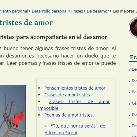
miento personal
>
Desarrollo personal
>
Frases
>
De desamor
> Las mejores 3
 tristes de amor
ristes para acompañarte en el desamor
 bueno tener algunas frases tristes de amor. Al
 un desamor es necesario hacer un duelo que te
Fr
ar. Leer poemas y frases tristes de amor te puede
De
De
Pensamientos tristes de amor
Pa
Frases de amor tristes
Frases tristes de amor
Cé
imposible
De
Poemas de amor tristes
"Tú, que nunca serás", de
De
Alfonsina Storni
De