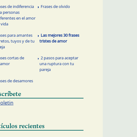
ases de indiferencia
Frases de olvido
a personas
iferentes en el amor
a vida
ases para amantes
Las mejores 30 frases
retos, tuyos y de tu
tristes de amor
eja
ases cortas de
2 pasos para aceptar
samor
una ruptura con tu
pareja
ases de desamores
scríbete
boletin
tículos recientes