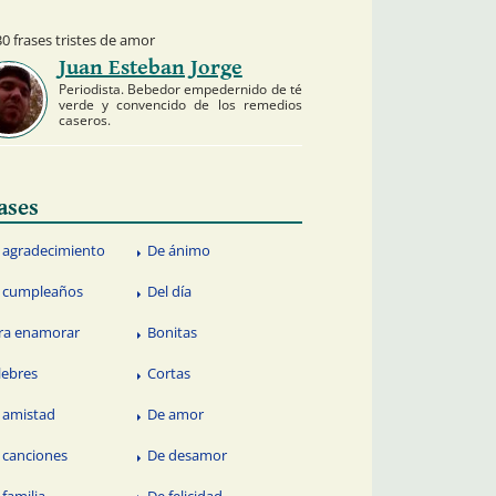
0 frases tristes de amor
Juan Esteban Jorge
Periodista. Bebedor empedernido de té
verde y convencido de los remedios
caseros.
ases
 agradecimiento
De ánimo
 cumpleaños
Del día
ra enamorar
Bonitas
lebres
Cortas
 amistad
De amor
 canciones
De desamor
 familia
De felicidad