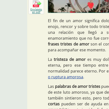
Envíatelo
en pdf
El fin de un amor significa dolo
enojo, rencor y sobre todo trist
una relación que llegó a 
enamoramiento que no fue corr
frases tristes de amor
son el co
para acompañar ese momento.
La
tristeza de amor
es muy dol
eterna, pero ese tiempo entr
normalidad parece eterno. Por e
o ruptura amorosa
.
Las
palabras de amor tristes
pued
de este luto amoroso, ya que de
también sintieron esto, pero to
cortas
pueden ser de ayuda en 