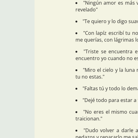
"Ningún amor es más v
revelado"
"Te quiero y lo digo suav
"Con lapíz escribí tu 
me querías, con lágrimas l
"Triste se encuentra e
encuentro yo cuando no es
"Miro el cielo y la luna
tu no estas."
"Faltas tú y todo lo dem
"Dejé todo para estar a 
"No eres el mismo cua
traicionan."
"Dudo volver a darle 
pedazos y repararlo me sa