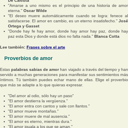
De Calcuta
"Amarse a uno mismo es el principio de una historia de amor
eterna."
Oscar Wilde
"El deseo muere automáticamente cuando se logra: fenece al
satisfacerse. El amor en cambio, es un eterno insatisfecho."
Jos
Ortega y Gasset
"Donde hay fe hay amor, donde hay amor hay paz, donde hay
paz esta Dios y donde está dios no falta nada."
Blanca Cotta
Lee también:
Frases sobre el arte
Proverbios de amor
Estas
palabras sabias de amor
han viajado a través del tiempo y ha
servido a muchas generaciones para manifestar sus sentimientos más
íntimos. Tú también puedes echar mano de ellas. Elige el proverbio
que más se adapte a lo que quieras expresar.
"Del amor al odio, sólo hay un paso"
"El amor destierra la vergüenza."
"El amor entra con cantos y sale con llantos."
"El amor mueve montañas."
"El amor muere de mal ausencia."
"El amor es eterno, mientras dura."
"El amor iguala a los que se aman."