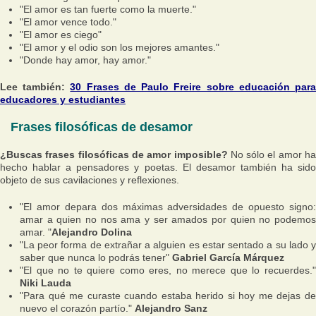
"El amor es tan fuerte como la muerte."
"El amor vence todo."
"El amor es ciego"
"El amor y el odio son los mejores amantes."
"Donde hay amor, hay amor."
Lee también:
30 Frases de Paulo Freire sobre educación par
educadores y estudiantes
Frases filosóficas de desamor
¿Buscas frases filosóficas de amor imposible?
No sólo el amor ha
hecho hablar a pensadores y poetas. El desamor también ha sido
objeto de sus cavilaciones y reflexiones.
"El amor depara dos máximas adversidades de opuesto signo:
amar a quien no nos ama y ser amados por quien no podemos
amar. "
Alejandro Dolina
"La peor forma de extrañar a alguien es estar sentado a su lado y
saber que nunca lo podrás tener"
Gabriel García Márquez
"El que no te quiere como eres, no merece que lo recuerdes."
Niki Lauda
"Para qué me curaste cuando estaba herido si hoy me dejas de
nuevo el corazón partío."
Alejandro Sanz