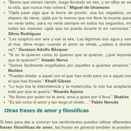
"Besos que vienen riendo, luego llorando se van, y en ellos se va
la vida, que nunca más volverá."
Miguel de Unamuno
"Ojalá pase algo que te borre de pronto: una luz cegadora, un
disparo de nieve, ojalá por lo menos que me lleve la muerte para
no verte tanto, para no verte siempre en todos los segundos, en
todas las visiones: ojalá que no pueda tocarte ni en canciones."
Silvio Rodríguez
"Los suspiros son aire y van al aire. Las lágrimas son agua y van
al mar, dime mujer, cuando el amor se olvida, ¿sabes a donde
va?."
Gustavo Adolfo Bécquer
"Si no te quieren como tú quieres que te quieran, ¿qué importa
que te quieran?."
Amado Nervo
"Somos fácilmente engañados por aquellos a quienes amamos."
Molière
"Puedes olvidar a aquel con el que has reído pero no a aquel con
el que has llorado."
Khalil Gibran
"Lo tuyo fue la intermitencia y la melancolía, lo mio fue aceptarlo
todo por que te quería."
Ricardo Arjona
"No llores por quien no te ama, ama a quien por tí llora."
Shakira
"Es tan corto el amor y tan largo el olvido...."
Pablo Neruda
Otras frases de amor y filosóficas
Si bien para dar a conocer tus sentimientos puedes utilizar diferentes
frases filosóficas de amor
, las frases en general también te pueden