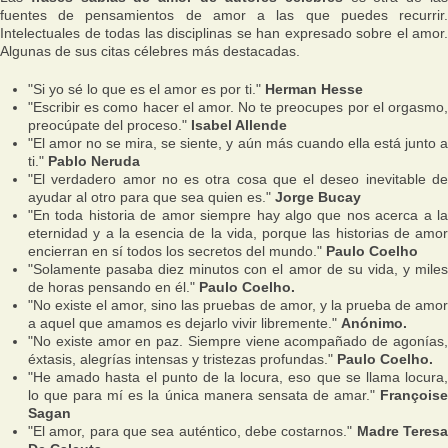
fuentes de pensamientos de amor a las que puedes recurrir.
Intelectuales de todas las disciplinas se han expresado sobre el amor.
Algunas de sus citas célebres más destacadas.
"Si yo sé lo que es el amor es por ti."
Herman Hesse
"Escribir es como hacer el amor. No te preocupes por el orgasmo,
preocúpate del proceso."
Isabel Allende
"El amor no se mira, se siente, y aún más cuando ella está junto a
ti."
Pablo Neruda
"El verdadero amor no es otra cosa que el deseo inevitable de
ayudar al otro para que sea quien es."
Jorge Bucay
"En toda historia de amor siempre hay algo que nos acerca a la
eternidad y a la esencia de la vida, porque las historias de amor
encierran en sí todos los secretos del mundo."
Paulo Coelho
"Solamente pasaba diez minutos con el amor de su vida, y miles
de horas pensando en él."
Paulo Coelho.
"No existe el amor, sino las pruebas de amor, y la prueba de amor
a aquel que amamos es dejarlo vivir libremente."
Anónimo.
"No existe amor en paz. Siempre viene acompañado de agonías,
éxtasis, alegrías intensas y tristezas profundas."
Paulo Coelho.
"He amado hasta el punto de la locura, eso que se llama locura,
lo que para mí es la única manera sensata de amar."
François
Sagan
"El amor, para que sea auténtico, debe costarnos."
Madre Teres