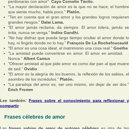
perdonarás con amor"
.
Cayo Cornelio Tácito.
"La mayor declaración de amor es la que no se hace; el hombre
que siente mucho, habla poco."
Platón.
"Ten en cuenta que el gran amor y los grandes logros requieren
grandes riesgos."
Dalai Lama.
"El amor jamás reclama; da siempre. El amor tolera, jamás se
irrita, nunca se venga."
Indira Gandhi.
"No hay disfraz que pueda largo tiempo ocultar el amor donde lo
hay, ni fingirlo donde no lo hay."
François De La Rochefoucauld
"El amor es una cosa ideal, el matrimonio una cosa real."
Goethe
"La amistad puede convertirse en amor. El amor en amistad. . .
Nunca."
Albert Camus
"Ofrecer amistad al que pide amor es como dar pan al que muere
de sed."
Ovidio
"El amor es la alegría de los buenos, la reflexión de los sabios, el
asombro de los incrédulos."
Platón.
"La paradoja del amor es, ser uno mismo, sin dejar de ser dos."
Erich Fromm
Lee también:
Frases sobre el conocimiento para reflexionar y
compartir
Frases célebres de amor
Las
frases sabias de amor de autores célebres
es otra de la