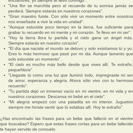
encuentres, yo siempre te llevo conmigo".
"Una flor se marchita pero el recuerdo de tu sonrisa jamás se
perderá. Siempre estarás en nuestros corazones".
"Gran maestro fuiste. Con sólo vivir un momento entre nosotros
nos enseñaste a vivir la vida en unidad".
"Aunque estuviste poco tiempo en la tierra, fue suficiente para
grabar tu recuerdo en mi mente y mi corazón. Te llevo en mi ser".
"Hoy la tierra llora tu partida y el cielo gana un ángel más.
Siempre estarás en nuestro corazón".
"El día que naciste el mundo se detuvo y solo existíamos tú y yo.
Eres lo más hermoso que pasó por mi ida. Aunque lamento que
solo estuviste un momento".
"El cielo es mucho más bello desde que vives allí. Te extraño,
pequeñito/a".
"Llegaste tú como una luz que iluminó todo, impregnaste mi ser
de amor, esperanza y alegría. Ahora sólo vivo con tu hermoso
recuerdo".
"Tu partida dejó un inmenso vacío en mi vientre, en mi vida y en
nuestros corazones. Descansa mi bebé en el cielo".
"Mi alegría empezó con una patadita en mi interior. Juguetón
siempre me hiciste sentir que tú estabas allí. Hoy te extraño".
¿Has encontrado las frases para un bebe que falleció en el vientre
que buscabas? Espero que estas frases cortas para un bebe fallecido
te hayan servido de consuelo.