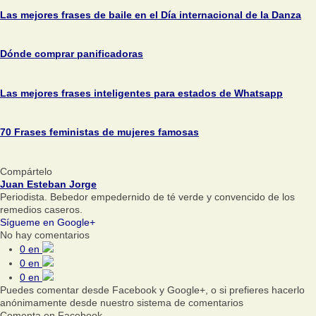
Las mejores frases de baile en el Día internacional de la Danza
Dónde comprar panificadoras
Las mejores frases inteligentes para estados de Whatsapp
70 Frases feministas de mujeres famosas
Compártelo
Juan Esteban Jorge
Periodista. Bebedor empedernido de té verde y convencido de los
remedios caseros.
Sígueme en Google+
No hay comentarios
0
en
0
en
0
en
Puedes comentar desde Facebook y Google+, o si prefieres hacerlo
anónimamente desde nuestro sistema de comentarios
Comenta en Facebook