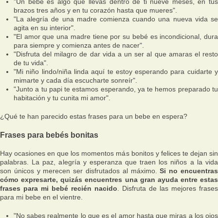
"Un bebé es algo que llevas dentro de ti nueve meses, en tus
brazos tres años y en tu corazón hasta que mueres".
"La alegría de una madre comienza cuando una nueva vida se
agita en su interior".
"El amor que una madre tiene por su bebé es incondicional, dura
para siempre y comienza antes de nacer".
"Disfruta del milagro de dar vida a un ser al que amaras el resto
de tu vida".
"Mi niño lindo/niña linda aquí te estoy esperando para cuidarte y
mimarte y cada día escucharte sonreír".
"Junto a tu papi te estamos esperando, ya te hemos preparado tu
habitación y tu cunita mi amor".
¿Qué te han parecido estas frases para un bebe en espera?
Frases para bebés bonitas
Hay ocasiones en que los momentos más bonitos y felices te dejan sin
palabras. La paz, alegría y esperanza que traen los niños a la vida
son únicos y merecen ser disfrutados al máximo.
Si no encuentra
cómo expresarte, quizás encuentres una gran ayuda entre estas
frases para mi bebé recién nacido
. Disfruta de las mejores frases
para mi bebe en el vientre.
"No sabes realmente lo que es el amor hasta que miras a los ojos