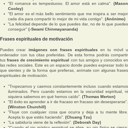
"El romance es tempestuoso. El amor está en calma".
(Mason
Cooley)
"El amor es el más bello sentimiento que me inspira a ser mejor
cada día para compartir lo mejor de mi vida contigo".
(Anónimo)
"La felicidad depende de lo que puedes dar, no de lo que puedes
conseguir"
(-Swami Chinmayananda)
Frases espirituales de motivación
Puedes crear
imágenes con frases espirituales
en tu móvil 
ordenador con tus citas preferidas. De esta forma podrás compartir
tus
frases de crecimiento espiritual
con tus amigos y conocidos e
las redes sociales. Este es un espacio donde puedes expresar todo lo
que sientes y de la forma que prefieras, anímate con algunas frases
espirituales de motivación.
"Tropezamos y caemos constantemente incluso cuando estamos
iluminados. Pero cuando estamos en la oscuridad espiritual, ni
siquiera sabemos en qué hemos caído".
(Thomas Merton)
"El éxito es aprender a ir de fracaso en fracaso sin desesperarse".
(Winston Churchill)
"Fluye con cualquier cosa que ocurra y deja a tu mente libre.
Acepta lo que estés haciendo".
(Chuang Tzu)
"La sabiduría viene de la reflexión".
(Deborah Day)
"Cuando el ojo místico espiritual se abre, su ojo físico se cierra;