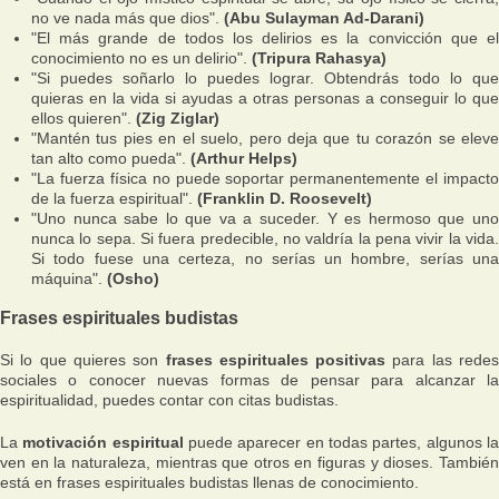
no ve nada más que dios".
(Abu Sulayman Ad-Darani)
"El más grande de todos los delirios es la convicción que el
conocimiento no es un delirio".
(Tripura Rahasya)
"Si puedes soñarlo lo puedes lograr. Obtendrás todo lo que
quieras en la vida si ayudas a otras personas a conseguir lo que
ellos quieren".
(Zig Ziglar)
"Mantén tus pies en el suelo, pero deja que tu corazón se eleve
tan alto como pueda".
(Arthur Helps)
"La fuerza física no puede soportar permanentemente el impacto
de la fuerza espiritual".
(Franklin D. Roosevelt)
"Uno nunca sabe lo que va a suceder. Y es hermoso que uno
nunca lo sepa. Si fuera predecible, no valdría la pena vivir la vida.
Si todo fuese una certeza, no serías un hombre, serías una
máquina".
(Osho)
Frases espirituales budistas
Si lo que quieres son
frases espirituales positivas
para las rede
sociales o conocer nuevas formas de pensar para alcanzar la
espiritualidad, puedes contar con citas budistas.
La
motivación espiritual
puede aparecer en todas partes, algunos l
ven en la naturaleza, mientras que otros en figuras y dioses. También
está en frases espirituales budistas llenas de conocimiento.