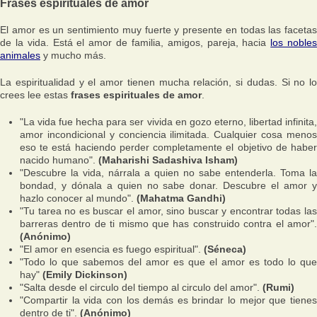
Frases espirituales de amor
El amor es un sentimiento muy fuerte y presente en todas las facetas
de la vida. Está el amor de familia, amigos, pareja, hacia
los noble
animales
y mucho más.
La espiritualidad y el amor tienen mucha relación, si dudas. Si no lo
crees lee estas
frases espirituales de amor
.
"La vida fue hecha para ser vivida en gozo eterno, libertad infinita,
amor incondicional y conciencia ilimitada. Cualquier cosa menos
eso te está haciendo perder completamente el objetivo de haber
nacido humano".
(Maharishi Sadashiva Isham)
"Descubre la vida, nárrala a quien no sabe entenderla. Toma la
bondad, y dónala a quien no sabe donar. Descubre el amor y
hazlo conocer al mundo".
(Mahatma Gandhi)
"Tu tarea no es buscar el amor, sino buscar y encontrar todas las
barreras dentro de ti mismo que has construido contra el amor".
(Anónimo)
"El amor en esencia es fuego espiritual".
(Séneca)
"Todo lo que sabemos del amor es que el amor es todo lo que
hay"
(Emily Dickinson)
"Salta desde el circulo del tiempo al circulo del amor".
(Rumi)
"Compartir la vida con los demás es brindar lo mejor que tienes
dentro de ti".
(Anónimo)