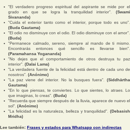
"El verdadero progreso espiritual del aspirante se mide por el
grado en que se logra la tranquilidad interior".
(Swami
Sivananda)
"Cuida el exterior tanto como el interior, porque todo es uno".
(Buda Gautama)
"El odio no disminuye con el odio. El odio disminuye con el amor".
(Buda)
"Permanece calmado, sereno, siempre al mando de ti mismo.
Encontrarás entonces qué sencillo es llevarse bien".
(Paramahansa Yogananda)
"No dejes que el comportamiento de otros destruya tu paz
interior".
(Dalai Lama)
"La verdadera fuente de la felicidad está dentro de cada uno de
nosotros".
(Anónimo)
"La paz viene del interior. No la busques fuera".
(Siddhārtha
Gautama)
"En lo que piensas, te conviertes. Lo que sientes, lo atraes. Lo
que imaginas, lo creas".
(Buda)
"Recuerda que siempre después de la lluvia, aparece de nuevo el
sol".
(Anónimo)
"La felicidad es la naturaleza, belleza y tranquilidad".
(Debasish
Mridha)
Lee también:
Frases y estados para Whatsapp con indirectas