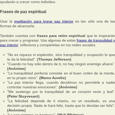
ayudarán a crecer como individuo.
Frases de paz espiritual
Usar la
meditación para lograr paz interior
es tan sólo una de la
formas de alcanzarla.
También cuentas con
frases para retiro espiritual
que te inspirará
para crecer y progresar. Usa algunas de estas
frases de tranquilidad 
paz interior
, reflexiona y compártelas en tus redes sociales.
"No es riqueza ni esplendor, sino tranquilidad y ocupación lo que
te da la felicidad".
(Thomas Jefferson)
"Cuando no hay odio dentro de ti, no hay ningún enemigo afuera".
(Anónimo)
"La tranquilidad perfecta consiste en el buen orden de la mente,
en tu propio reino".
(Marco Aurelio)
"La paz interior llega, cuando decidimos no permitirle a nadie
controlar nuestras emociones".
(Anónimo)
"Me sostengo por la tranquilidad de un corazón recto y leal".
(Peter Stuyvesant)
"La felicidad depende de ti mismo, no un resultado, es una
decisión propia. Nada te hará feliz, hasta que tú decidas ser feliz".
(Anónimo)
"La paz siempre es hermosa".
(Walt Whitman)