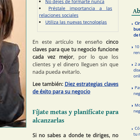
No dejes de formarte nunca
Préstale importancia a las
Ab
relaciones sociales
Utiliza las nuevas tecnologías
Ci
bue
de 
En este artículo te enseño
cinco
10
claves para que tu negocio funcione
ren
cada vez mejor
, por lo que los
clientes y el dinero lleguen sin que
2 
dis
nada pueda evitarlo.
onl
Lee también:
Diez estrategias claves
Pa
de éxito para su negocio
neg
Mo
neg
Fíjate metas y planifícate para
alcanzarlas
Có
tu 
Si no sabes a donde te diriges, no