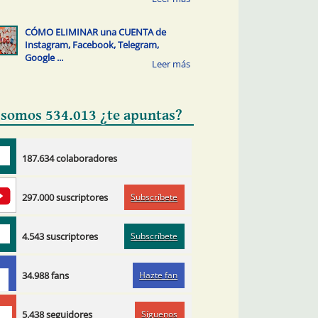
CÓMO ELIMINAR una CUENTA de
Instagram, Facebook, Telegram,
Google ...
 somos 534.013 ¿te apuntas?
187.634 colaboradores
Subscríbete
297.000 suscriptores
Subscríbete
4.543 suscriptores
Hazte fan
34.988 fans
Síguenos
5.438 seguidores