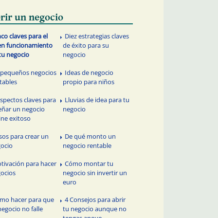
rir un negocio
nco claves para el
Diez estrategias claves
n funcionamiento
de éxito para su
tu negocio
negocio
 pequeños negocios
Ideas de negocio
tables
propio para niños
aspectos claves para
Lluvias de idea para tu
eñar un negocio
negocio
ine exitoso
sos para crear un
De qué monto un
ocio
negocio rentable
tivación para hacer
Cómo montar tu
ocios
negocio sin invertir un
euro
mo hacer para que
4 Consejos para abrir
negocio no falle
tu negocio aunque no