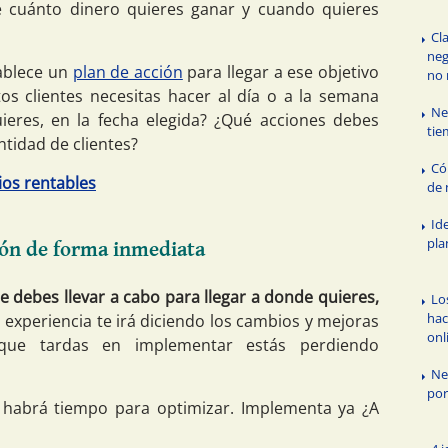
e cuánto dinero quieres ganar y cuando quieres
Cl
neg
tablece un
plan de acción
para llegar a ese objetivo
no 
os clientes necesitas hacer al día o a la semana
Ne
ieres, en la fecha elegida? ¿Qué acciones debes
tie
ntidad de clientes?
Có
os rentables
de 
Id
pla
ión de forma inmediata
 debes llevar a cabo para llegar a donde quieres,
Lo
hac
 experiencia te irá diciendo los cambios y mejoras
onl
que tardas en implementar estás perdiendo
Ne
por
a habrá tiempo para optimizar. Implementa ya ¿A