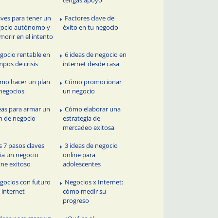
tengas apoyo
aves para tener un
Factores clave de
ocio autónomo y
éxito en tu negocio
morir en el intento
gocio rentable en
6 ideas de negocio en
mpos de crisis
internet desde casa
mo hacer un plan
Cómo promocionar
negocios
un negocio
eas para armar un
Cómo elaborar una
n de negocio
estrategia de
mercadeo exitosa
s 7 pasos claves
3 ideas de negocio
ia un negocio
online para
ine exitoso
adolescentes
gocios con futuro
Negocios x Internet:
 internet
cómo medir su
progreso