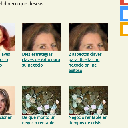
 el dinero que deseas.
claves
Diez estrategias
2 aspectos claves
ocio
claves de éxito para
para diseñar un
o
su negocio
negocio online
exitoso
cionar
De qué monto un
Negocio rentable en
negocio rentable
tiempos de crisis