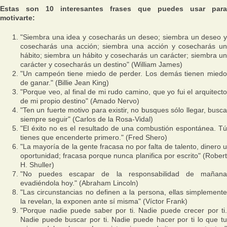
Estas son 10 interesantes frases que puedes usar para
motivarte:
"Siembra una idea y cosecharás un deseo; siembra un deseo y
cosecharás una acción; siembra una acción y cosecharás un
hábito; siembra un hábito y cosecharás un carácter; siembra un
carácter y cosecharás un destino"
(William James)
"Un campeón tiene miedo de perder. Los demás tienen miedo
de ganar."
(Billie Jean King)
"Porque veo, al final de mi rudo camino, que yo fui el arquitecto
de mi propio destino"
(Amado Nervo)
"Ten un fuerte motivo para existir, no busques sólo llegar, busca
siempre seguir"
(Carlos de la Rosa-Vidal)
"El éxito no es el resultado de una combustión espontánea. Tú
tienes que encenderte primero."
(Fred Shero)
"La mayoría de la gente fracasa no por falta de talento, dinero u
oportunidad; fracasa porque nunca planifica por escrito"
(Rober
H. Shuller)
"No puedes escapar de la responsabilidad de mañana
evadiéndola hoy."
(Abraham Lincoln)
"Las circunstancias no definen a la persona, ellas simplemente
la revelan, la exponen ante sí misma"
(Víctor Frank)
"Porque nadie puede saber por ti. Nadie puede crecer por ti.
Nadie puede buscar por ti. Nadie puede hacer por ti lo que tu