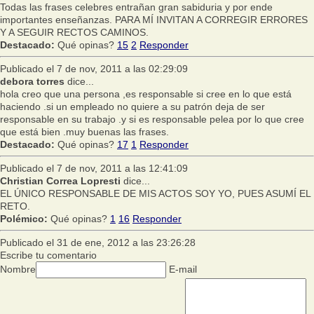
Todas las frases celebres entrañan gran sabiduria y por ende
importantes enseñanzas. PARA MÍ INVITAN A CORREGIR ERRORES
Y A SEGUIR RECTOS CAMINOS.
Destacado:
Qué opinas?
15
2
Responder
Publicado el 7 de nov, 2011 a las 02:29:09
debora torres
dice...
hola creo que una persona ,es responsable si cree en lo que está
haciendo .si un empleado no quiere a su patrón deja de ser
responsable en su trabajo .y si es responsable pelea por lo que cree
que está bien .muy buenas las frases.
Destacado:
Qué opinas?
17
1
Responder
Publicado el 7 de nov, 2011 a las 12:41:09
Christian Correa Lopresti
dice...
EL ÚNICO RESPONSABLE DE MIS ACTOS SOY YO, PUES ASUMÍ EL
RETO.
Polémico:
Qué opinas?
1
16
Responder
Publicado el 31 de ene, 2012 a las 23:26:28
Escribe tu comentario
Nombre
E-mail