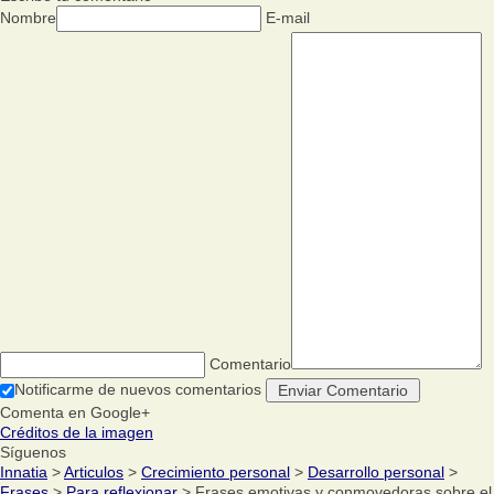
Nombre
E-mail
Comentario
Notificarme de nuevos comentarios
Comenta en Google+
Créditos de la imagen
Síguenos
Innatia
>
Articulos
>
Crecimiento personal
>
Desarrollo personal
>
Frases
>
Para reflexionar
> Frases emotivas y conmovedoras sobre el