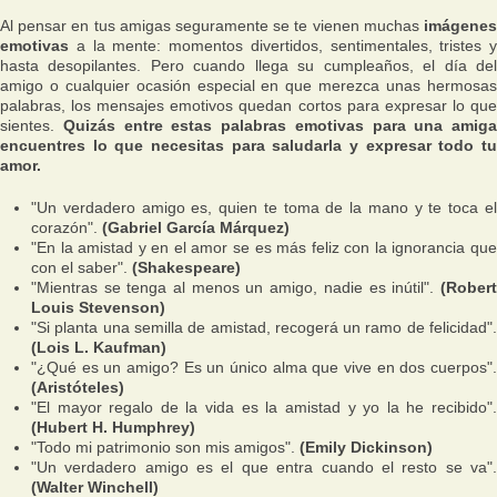
Al pensar en tus amigas seguramente se te vienen muchas
imágenes
emotivas
a la mente: momentos divertidos, sentimentales, tristes y
hasta desopilantes. Pero cuando llega su cumpleaños, el día del
amigo o cualquier ocasión especial en que merezca unas hermosas
palabras, los mensajes emotivos quedan cortos para expresar lo que
sientes.
Quizás entre estas palabras emotivas para una amiga
encuentres lo que necesitas para saludarla y expresar todo tu
amor.
"Un verdadero amigo es, quien te toma de la mano y te toca el
corazón".
(Gabriel García Márquez)
"En la amistad y en el amor se es más feliz con la ignorancia que
con el saber".
(Shakespeare)
"Mientras se tenga al menos un amigo, nadie es inútil".
(Robert
Louis Stevenson)
"Si planta una semilla de amistad, recogerá un ramo de felicidad".
(Lois L. Kaufman)
"¿Qué es un amigo? Es un único alma que vive en dos cuerpos".
(Aristóteles)
"El mayor regalo de la vida es la amistad y yo la he recibido".
(Hubert H. Humphrey)
"Todo mi patrimonio son mis amigos".
(Emily Dickinson)
"Un verdadero amigo es el que entra cuando el resto se va".
(Walter Winchell)