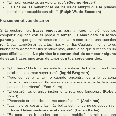
"El mejor espejo es un viejo amigo".
(George Herbert)
"Es una de las bendiciones de los viejos amigos que te puedes
permitir ser estúpido con ellos".
(Ralph Waldo Emerson)
Frases emotivas de amor
Si te gustaron las
frases emotivas para amigos
también querrá
compartir algunas con tu pareja o familia.
El amor está en toda
partes
y aunque generalmente se piensa en este como una cuestión
romántica, también amas a tus hijos y familia. Cualquier momento es
bueno para demostrar tus sentimientos, aunque se que a veces es un
poco difícil hacerlo.
No pierdas la oportunidad de compartir algun
de estas frases emotivas de amor con tus seres queridos.
"¿Un beso? Un truco encantado para dejar de hablar cuando las
palabras se tornan superfluas".
(Ingrid Bergman)
"Aprendemos a amar no cuando encontramos a la persona
perfecta, sino cuando llegamos a ver de manera perfecta a una
persona imperfecta". (Sam Keen)
"El corazón es el único instrumento roto que funciona".
(Robert
Valett)
"Pensando en mi felicidad, me acordé de ti".
(Anónimo)
"Las mejores cosas y las más bellas del mundo no se pueden ver
ni tocar. Deben sentirse con el corazón".
(Hellen Keller)
"Es tanto una bendición como una maldición sentir todo tan