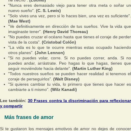
"Nunca eres demasiado viejo para tener otra meta o soñar un
nuevo sueño".
(C. S. Lewis)
"Solo vives una vez, pero si lo haces bien, una vez es suficiente".
(Mae West)
"Ve definitivamente en dirección de tus sueños. Vive la vida que
imaginaste tener".
(Henry David Thoreau)
"No puedes cruzar el océano hasta que tienes el coraje de perder
vista de la costa".
(Cristobal Colón)
"La vida es lo que te ocurre mientras estas ocupado haciendo
otros planes".
(John Lennon)
"Si no puedes volar, corre. Si no puedes correr, anda. Si no
puedes andar, arrástrate. Peo hagas lo que hagas, tienes que
seguir moviéndote hacia delante".
(Martin Luther King)
"Todos nuestros sueños se pueden hacer realidad si tenemos el
coraje de perseguirlos".
(Walt Disney)
"Si quieres cambiar tu vida, lo primero que tienes que hacer es
cambiarte a ti mismo".
(Wilz Kanadi)
Lee también:
30 Frases contra la discriminación para reflexionar
y compartir
Más frases de amor
Si te gustaron los mensajes emotivos de amor no dejes de conocer