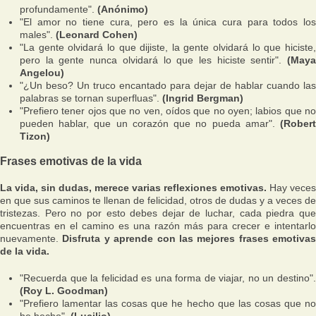
profundamente".
(Anónimo)
"El amor no tiene cura, pero es la única cura para todos los
males".
(Leonard Cohen)
"La gente olvidará lo que dijiste, la gente olvidará lo que hiciste,
pero la gente nunca olvidará lo que les hiciste sentir".
(Maya
Angelou)
"¿Un beso? Un truco encantado para dejar de hablar cuando las
palabras se tornan superfluas".
(Ingrid Bergman)
"Prefiero tener ojos que no ven, oídos que no oyen; labios que no
pueden hablar, que un corazón que no pueda amar".
(Robert
Tizon)
Frases emotivas de la vida
La vida, sin dudas, merece varias reflexiones emotivas.
Hay veces
en que sus caminos te llenan de felicidad, otros de dudas y a veces de
tristezas. Pero no por esto debes dejar de luchar, cada piedra que
encuentras en el camino es una razón más para crecer e intentarlo
nuevamente.
Disfruta y aprende con las mejores frases emotivas
de la vida.
"Recuerda que la felicidad es una forma de viajar, no un destino".
(Roy L. Goodman)
"Prefiero lamentar las cosas que he hecho que las cosas que no
he hecho".
(Lucilio)