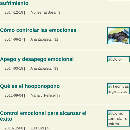
sufrimiento
2014-12-19
|
Monserrat Sosa
|
3
Cómo controlar las emociones
2014-06-27
|
Ana Zabaleta
|
32
Apego y desapego emocional
2014-03-18
|
Ana Zabaleta
|
33
Qué es el hooponopono
2011-09-04
|
María J. Pellicer
|
7
Control emocional para alcanzar el
éxito
2010-12-08
|
Luis Lioi
|
4