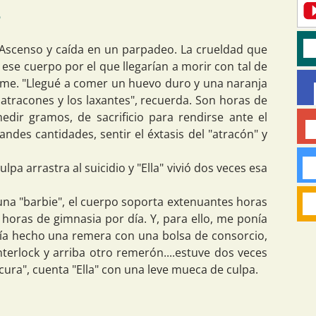
o
. Ascenso y caída en un parpadeo. La crueldad que
 ese cuerpo por el que llegarían a morir con tal de
me. "Llegué a comer un huevo duro y una naranja
atracones y los laxantes", recuerda. Son horas de
medir gramos, de sacrificio para rendirse ante el
ndes cantidades, sentir el éxtasis del "atracón" y
lpa arrastra al suicidio y "Ella" vivió dos veces esa
 una "barbie", el cuerpo soporta extenuantes horas
co horas de gimnasia por día. Y, para ello, me ponía
bía hecho una remera con una bolsa de consorcio,
erlock y arriba otro remerón....estuve dos veces
cura", cuenta "Ella" con una leve mueca de culpa.