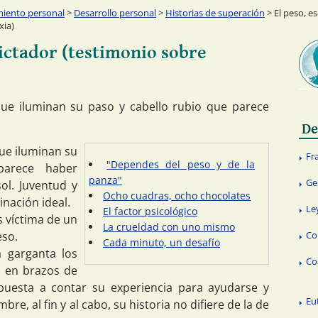
miento personal
>
Desarrollo personal
>
Historias de superación
> El peso, e
xia)
dictador (testimonio sobre
 que iluminan su paso y cabello rubio que parece
De
que iluminan su
Fr
"Dependes del peso y de la
parece haber
panza"
Ge
ol. Juventud y
Ocho cuadras, ocho chocolates
inación ideal.
Le
El factor psicológico
 víctima de un
La crueldad con uno mismo
eso.
Co
Cada minuto, un desafío
a garganta los
Co
- en brazos de
spuesta a contar su experiencia para ayudarse y
Eu
e, al fin y al cabo, su historia no difiere de la de