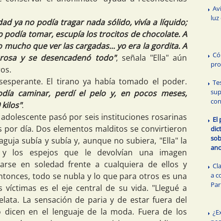
Av
luz
ad ya no podía tragar nada sólido, vivía a líquido;
o podía tomar, escupía los trocitos de chocolate. A
o mucho que ver las cargadas... yo era la gordita. A
Có
urosa y se desencadenó todo"
, señala "Ella" aún
pro
ros.
sesperante. El tirano ya había tomado el poder.
Te
sup
odía caminar, perdí el pelo y, en pocos meses,
con
kilos"
.
 adolescente pasó por seis instituciones rosarinas
El 
s por día. Dos elementos malditos se convirtieron
dic
sob
guja subía y subía y, aunque no subiera, "Ella" la
ano
 y los espejos que le devolvían una imagen
rarse en soledad frente a cualquiera de ellos y
Cl
a c
ntonces, todo se nubla y lo que para otros es una
Par
s víctimas es el eje central de su vida. "Llegué a
elata. La sensación de paria y de estar fuera del
 dicen en el lenguaje de la moda. Fuera de los
¿E