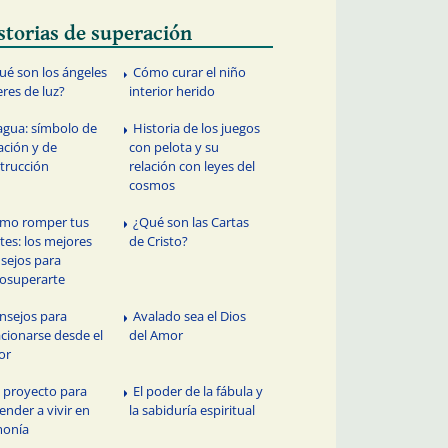
storias de superación
ué son los ángeles
Cómo curar el niño
eres de luz?
interior herido
 agua: símbolo de
Historia de los juegos
ación y de
con pelota y su
trucción
relación con leyes del
cosmos
mo romper tus
¿Qué son las Cartas
ites: los mejores
de Cristo?
sejos para
osuperarte
nsejos para
Avalado sea el Dios
acionarse desde el
del Amor
or
 proyecto para
El poder de la fábula y
ender a vivir en
la sabiduría espiritual
monía