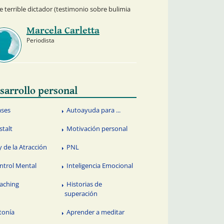
se terrible dictador (testimonio sobre bulimia
Marcela Carletta
Periodista
sarrollo personal
ases
Autoayuda para ...
stalt
Motivación personal
y de la Atracción
PNL
ntrol Mental
Inteligencia Emocional
aching
Historias de
superación
tonía
Aprender a meditar