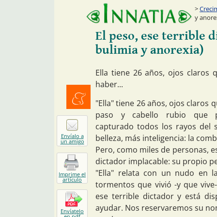
Creci
y anore
El peso, ese terrible 
bulimia y anorexia)
Ella tiene 26 años, ojos claros
haber...
"Ella" tiene 26 años, ojos claros 
Menéalo
paso y cabello rubio que 
capturado todos los rayos del s
Envíalo a
belleza, más inteligencia: la comb
un amigo
Pero, como miles de personas, es
dictador implacable: su propio p
"Ella" relata con un nudo en l
Imprime el
artículo
tormentos que vivió -y que vive
ese terrible dictador y está di
ayudar. Nos reservaremos su nombr
Envíatelo
en pdf