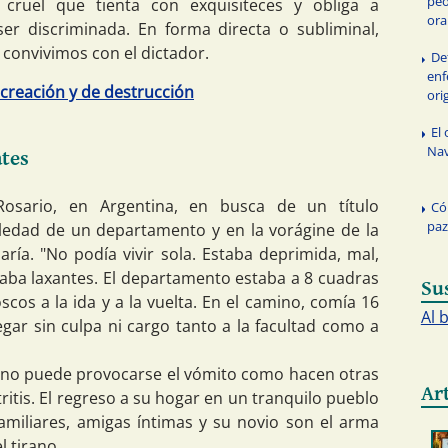
peo
cruel que tienta con exquisiteces y obliga a
ora
er discriminada. En forma directa o subliminal,
convivimos con el dictador.
De
enf
 creación y de destrucción
ori
El 
Na
ates
Rosario, en Argentina, en busca de un título
Có
paz
soledad de un departamento y en la vorágine de la
aría. "No podía vivir sola. Estaba deprimida, mal,
omaba laxantes. El departamento estaba a 8 cuadras
Su
scos a la ida y a la vuelta. En el camino, comía 16
Al 
egar sin culpa ni cargo tanto a la facultad como a
e no puede provocarse el vómito como hacen otras
Ar
tritis. El regreso a su hogar en un tranquilo pueblo
familiares, amigas íntimas y su novio son el arma
l tirano.