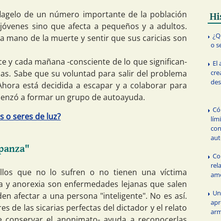
flagelo de un número importante de la población
Hi
 jóvenes sino que afecta a pequeños y a adultos.
¿Q
la mano de la muerte y sentir que sus caricias son
o s
ce y cada mañana -consciente de lo que significan-
El
cre
ellas. Sabe que su voluntad para salir del problema
des
Ahora está decidida a escapar y a colaborar para
menzó a formar un grupo de autoayuda.
Có
s o seres de luz?
lím
con
aut
 panza"
Co
rel
los que no lo sufren o no tienen una víctima
am
ia y anorexia son enfermedades lejanas que salen
Un
en afectar a una persona "inteligente". No es así.
apr
s de las sicarias perfectas del dictador y el relato
ar
e conservar el anonimato- ayuda a reconocerlas