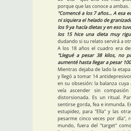
porque que las conoce a ambas.
"Comencé a los 7 años... A esa ed
ni siquiera el helado de granizad
los 9 ya hacía dietas y en eso tuv
los 15 hice una dieta muy rig
dudando si su relato servirá a ot
A los 18 años el cuadro era de
"Llegué a pesar 38 kilos, no p
aumenté hasta llegar a pesar 100 
Mientras dejaba de lado la etapa
y llegó a tomar 14 antidepresivo
en su obsesión: la balanza cuya a
veía ascender sin compasión
distorsionada. Es un ritual. Pa
sentirse gorda, fea e inmunda. E
estupidez, para "Ella" y las otra
pesarme cinco veces por día", r
mundo, fuera del "target" como