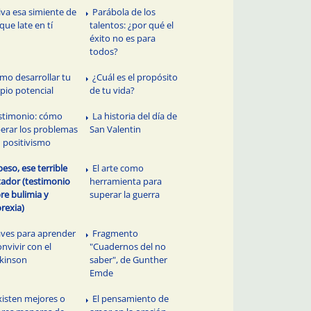
iva esa simiente de
Parábola de los
 que late en tí
talentos: ¿por qué el
éxito no es para
todos?
mo desarrollar tu
¿Cuál es el propósito
pio potencial
de tu vida?
stimonio: cómo
La historia del día de
erar los problemas
San Valentin
 positivismo
peso, ese terrible
El arte como
tador (testimonio
herramienta para
re bulimia y
superar la guerra
rexia)
aves para aprender
Fragmento
onvivir con el
"Cuadernos del no
kinson
saber", de Gunther
Emde
xisten mejores o
El pensamiento de