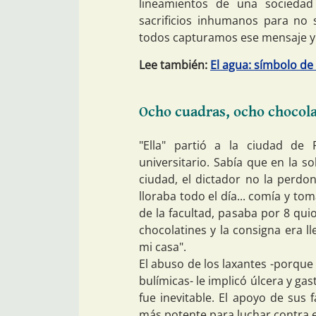
lineamientos de una sociedad 
sacrificios inhumanos para no s
todos capturamos ese mensaje y 
Lee también:
El agua: símbolo de
Ocho cuadras, ocho chocol
"Ella" partió a la ciudad de 
universitario. Sabía que en la 
ciudad, el dictador no la perdon
lloraba todo el día... comía y t
de la facultad, pasaba por 8 quio
chocolatines y la consigna era ll
mi casa".
El abuso de los laxantes -porqu
bulímicas- le implicó úlcera y gas
fue inevitable. El apoyo de sus 
más potente para luchar contra e