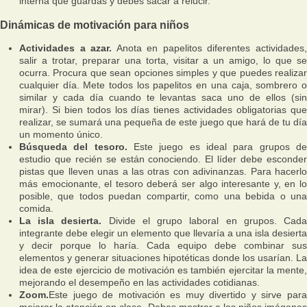
interna que guardas y debes sacar a relucir.
Dinámicas de motivación para niños
Actividades a azar.
Anota en papelitos diferentes actividades
salir a trotar, preparar una torta, visitar a un amigo, lo que se
ocurra. Procura que sean opciones simples y que puedes realizar
cualquier día. Mete todos los papelitos en una caja, sombrero o
similar y cada día cuando te levantas saca uno de ellos (sin
mirar). Si bien todos los días tienes actividades obligatorias que
realizar, se sumará una pequeña de este juego que hará de tu día
un momento único.
Búsqueda del tesoro.
Este juego es ideal para grupos d
estudio que recién se están conociendo. El líder debe esconder
pistas que lleven unas a las otras con adivinanzas. Para hacerlo
más emocionante, el tesoro deberá ser algo interesante y, en lo
posible, que todos puedan compartir, como una bebida o una
comida.
La isla desierta.
Divide el grupo laboral en grupos. Cad
integrante debe elegir un elemento que llevaría a una isla desierta
y decir porque lo haría. Cada equipo debe combinar sus
elementos y generar situaciones hipotéticas donde los usarían. La
idea de este ejercicio de motivación es también ejercitar la mente,
mejorando el desempeño en las actividades cotidianas.
Zoom.
Este ‪juego de motivación es muy divertido y sirve para