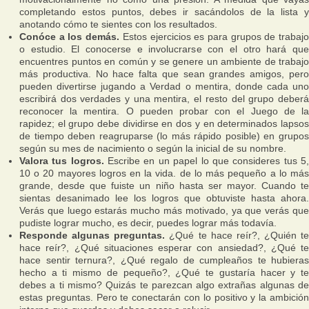
completando estos puntos, debes ir sacándolos de la lista y
anotando cómo te sientes con los resultados.
Conóce a los demás.
Estos ejercicios es para grupos de trabaj
o estudio. El conocerse e involucrarse con el otro hará que
encuentres puntos en común y se genere un ambiente de trabajo
más productiva. No hace falta que sean grandes amigos, pero
pueden divertirse jugando a Verdad o mentira, donde cada uno
escribirá dos verdades y una mentira, el resto del grupo deberá
reconocer la mentira. O pueden probar con el Juego de la
rapidez; el grupo debe dividirse en dos y en determinados lapsos
de tiempo deben reagruparse (lo más rápido posible) en grupos
según su mes de nacimiento o según la inicial de su nombre.
Valora tus logros.
Escribe en un papel lo que consideres tus 5
10 o 20 mayores logros en la vida. de lo más pequeño a lo más
grande, desde que fuiste un niño hasta ser mayor. Cuando te
sientas desanimado lee los logros que obtuviste hasta ahora.
Verás que luego estarás mucho más motivado, ya que verás que
pudiste lograr mucho, es decir, puedes lograr más todavía.
Responde algunas preguntas.
¿Qué te hace reír?, ¿Quién te
hace reír?, ¿Qué situaciones esperar con ansiedad?, ¿Qué te
hace sentir ternura?, ¿Qué regalo de cumpleaños te hubieras
hecho a ti mismo de pequeño?, ¿Qué te gustaría hacer y te
debes a ti mismo? Quizás te parezcan algo extrañas algunas de
estas preguntas. Pero te conectarán con lo positivo y la ambición