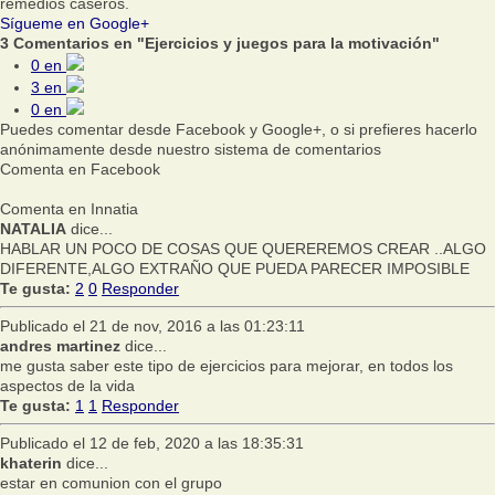
remedios caseros.
Sígueme en Google+
3 Comentarios en "Ejercicios y juegos para la motivación"
0
en
3
en
0
en
Puedes comentar desde Facebook y Google+, o si prefieres hacerlo
anónimamente desde nuestro sistema de comentarios
Comenta en Facebook
Comenta en Innatia
NATALIA
dice...
HABLAR UN POCO DE COSAS QUE QUEREREMOS CREAR ..ALGO
DIFERENTE,ALGO EXTRAÑO QUE PUEDA PARECER IMPOSIBLE
Te gusta:
2
0
Responder
Publicado el 21 de nov, 2016 a las 01:23:11
andres martinez
dice...
me gusta saber este tipo de ejercicios para mejorar, en todos los
aspectos de la vida
Te gusta:
1
1
Responder
Publicado el 12 de feb, 2020 a las 18:35:31
khaterin
dice...
estar en comunion con el grupo