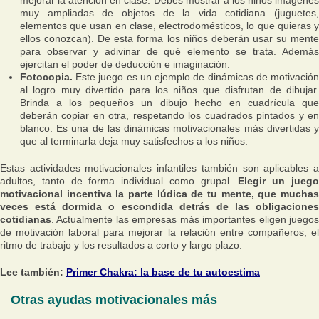
mejorar la atención en clase. Debes mostrar a los niños imágenes
muy ampliadas de objetos de la vida cotidiana (juguetes,
elementos que usan en clase, electrodomésticos, lo que quieras y
ellos conozcan). De esta forma los niños deberán usar su mente
para observar y adivinar de qué elemento se trata. Además
ejercitan el poder de deducción e imaginación.
Fotocopia.
Este juego es un ejemplo de ‪dinámicas de motivación
al logro muy divertido para los niños que disfrutan de dibujar.
Brinda a los pequeños un dibujo hecho en cuadrícula‬ que
deberán copiar en otra, respetando los cuadrados pintados y en
blanco. Es una de las dinámicas motivacionales más divertidas y
que al terminarla deja muy satisfechos a los niños.
Estas ‪actividades motivacionales‬ infantiles también son aplicables a
adultos, tanto de forma individual como grupal.
Elegir un jueg
motivacional incentiva la parte lúdica de tu mente, que muchas
veces está dormida o escondida detrás de las obligaciones
cotidianas
. Actualmente las empresas más importantes eligen juegos
de motivación laboral para mejorar la relación entre compañeros, el
ritmo de trabajo y los resultados a corto y largo plazo.
Lee también:
Primer Chakra: la base de tu autoestima
Otras ayudas motivacionales más