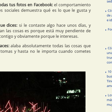
sed
odas tus fotos en Facebook:
el comportamiento
s sociales demuestra qué es lo que le gusta y
Có
de 
e i
ue dices:
si le contaste algo hace unos días, y
Fo
an las cosas es porque está muy pendiente de
contigo y obviamente porque le interesas.
aces:
alaba absolutamente todas las cosas que
Có
e tomas y hasta no le importa cuando cometes
una
tru
con
10
bus
Tin
am
Lo
más
muj