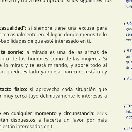
e a tí y trata de comprobar si los siguientes tips
gus
señ
Có
casualidad
": si siempre tiene una excusa para
gus
ece casualmente en el lugar donde menos te lo
señ
ent
obabilidades de que esté interesado en ti.
5 
te sonríe:
la mirada es una de las armas de
amo
tanto de los hombres como de las mujeres. Si
qué
 lo miras y te está mirando, y sobre todo al
de 
no puede evitarlo ya que al parecer... está muy
Au
acto físico:
si aprovecha cada situación que
r muy cerca tuyo definitivamente le interesas a
Tr
inf
e en cualquier momento y circunstancia:
esos
y c
tán dispuestos a hacerte un favor por más
 están interesados en ti.
¿C