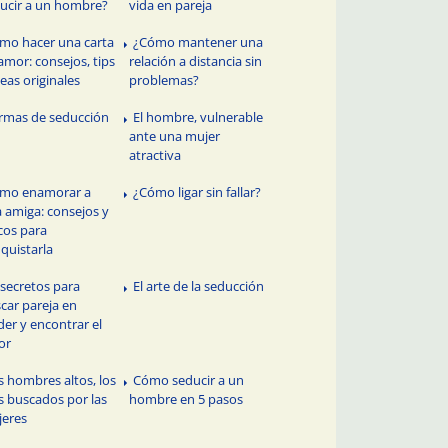
ucir a un hombre?
vida en pareja
mo hacer una carta
¿Cómo mantener una
amor: consejos, tips
relación a distancia sin
deas originales
problemas?
rmas de seducción
El hombre, vulnerable
ante una mujer
atractiva
mo enamorar a
¿Cómo ligar sin fallar?
 amiga: consejos y
cos para
quistarla
 secretos para
El arte de la seducción
car pareja en
der y encontrar el
or
s hombres altos, los
Cómo seducir a un
 buscados por las
hombre en 5 pasos
eres