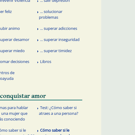
 prevenir violencia
... salir depresión
 ser feliz
... solucionar
problemas
 subir animo
... superar adicciones
. superar desamor
... superar inseguridad
. superar miedo
... superar timidez
. tomar decisiones
Libros
ntros de
toayuda
. conquistar amor
mas para hablar
Test: ¿Cómo saber si
 una mujer que
atraes a una persona?
ás conociendo
ómo saber si le
Cómo saber si le