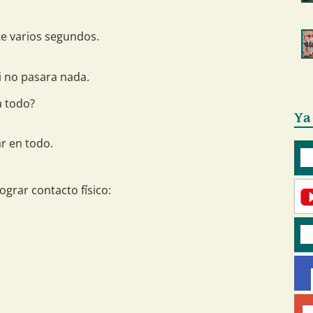
te varios segundos.
 no pasara nada.
a todo?
Ya
r en todo.
ograr contacto físico: