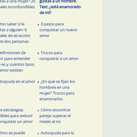
tas a una mujer? 20
gustas a un hombre.
ales inconfundibles
Test: ¿está enamorado
de mí?
mo saber si le
3 pasos para
tas a alguien: 9
conquistar un nuevo
ales de atracción
amor
re dos personas
Definiciones de
Trucos para
r para entender
conquistar a un amor
 es y cuántos tipos
amor existen
toayuda en el amor
¿En qué se fijan los
hombres en una
mujer? Trucos para
enamorarlos
es estrategias
Cómo encontrar
alibles para seducir
pareja: superar el
onquistar un amor
miedo al no
ómo se puede
Autoayuda para la