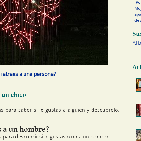
Re
Muj
apa
de 
Su
Al 
Ar
i atraes a una persona?
a un chico
s para saber si le gustas a alguien y descúbrelo.
as a un hombre?
s para descubrir si le gustas o no a un hombre.