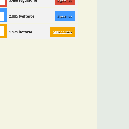
Síguenos
5.438 seguidores
Síguenos
2.885 twitteros
Subscríbete
1.525 lectores