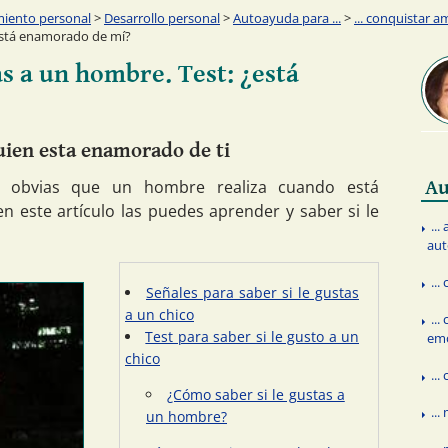
miento personal
>
Desarrollo personal
>
Autoayuda para ...
>
... conquistar a
está enamorado de mí?
as a un hombre. Test: ¿está
uien esta enamorado de ti
es obvias que un hombre realiza cuando está
Au
n este artículo las puedes aprender y saber si le
..
aut
...
Señales para saber si le gustas
a un chico
...
Test para saber si le gusto a un
em
chico
...
¿Cómo saber si le gustas a
..
un hombre?