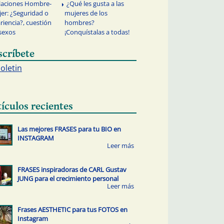
laciones Hombre-
¿Qué les gusta a las
er: ¿Seguridad o
mujeres de los
riencia?, cuestión
hombres?
sexos
¡Conquístalas a todas!
scríbete
boletin
tículos recientes
Las mejores FRASES para tu BIO en
INSTAGRAM
FRASES inspiradoras de CARL Gustav
JUNG para el crecimiento personal
Frases AESTHETIC para tus FOTOS en
Instagram