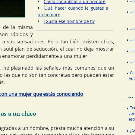
...
Cómo conquistar a un hombre
Qué hacer cuando le gustas a
...
un hombre
¿Gusta ese hombre de ti?
n de la misma
...
son rápidos y
..
o a sus sensaciones. Pero también, existen otros,
sutil plan de seducción, el cual no deja mostrar
..
ta enamorar perdidamente a una mujer.
..
ulo, he plasmado las señales más comunes que un
Ce
o las que no son tan concretas pero pueden estar
Au
ás.
con una mujer que estás conociendo
..
Te
tas a un chico
con
est
le agradas a un hombre, presta mucha atención a su
¿C