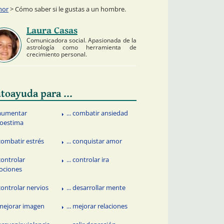
mor
> Cómo saber si le gustas a un hombre.
Laura Casas
Comunicadora social. Apasionada de la
astrología como herramienta de
crecimiento personal.
toayuda para ...
. aumentar
... combatir ansiedad
oestima
 combatir estrés
... conquistar amor
 controlar
... controlar ira
ociones
 controlar nervios
... desarrollar mente
. mejorar imagen
... mejorar relaciones