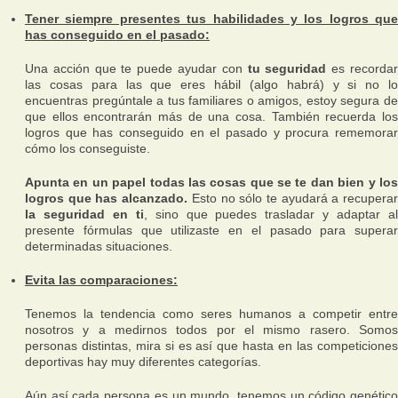
Tener siempre presentes tus habilidades y los logros que
has conseguido en el pasado:
Una acción que te puede ayudar con
tu seguridad
es recorda
las cosas para las que eres hábil (algo habrá) y si no lo
encuentras pregúntale a tus familiares o amigos, estoy segura de
que ellos encontrarán más de una cosa. También recuerda los
logros que has conseguido en el pasado y procura rememorar
cómo los conseguiste.
Apunta en un papel todas las cosas que se te dan bien y los
logros que has alcanzado.
Esto no sólo te ayudará a recupera
la seguridad en ti
, sino que puedes trasladar y adaptar a
presente fórmulas que utilizaste en el pasado para superar
determinadas situaciones.
Evita las comparaciones:
Tenemos la tendencia como seres humanos a competir entre
nosotros y a medirnos todos por el mismo rasero. Somos
personas distintas, mira si es así que hasta en las competiciones
deportivas hay muy diferentes categorías.
Aún así cada persona es un mundo, tenemos un código genético