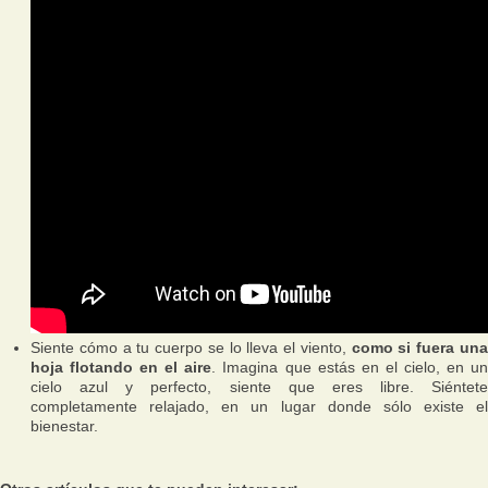
Siente cómo a tu cuerpo se lo lleva el viento,
como si fuera un
hoja flotando en el aire
. Imagina que estás en el cielo, en u
cielo azul y perfecto, siente que eres libre. Siéntete
completamente relajado, en un lugar donde sólo existe el
bienestar.