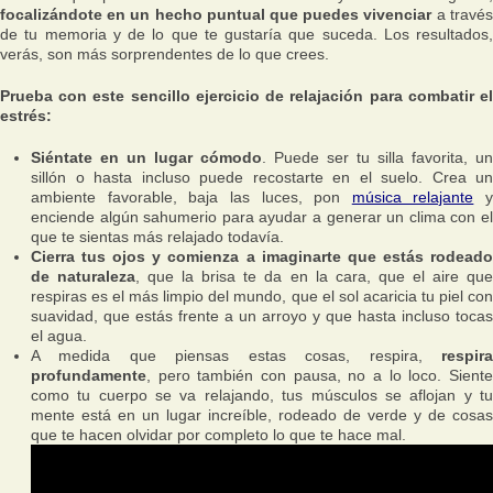
focalizándote en un hecho puntual que puedes vivenciar
a través
de tu memoria y de lo que te gustaría que suceda. Los resultados,
verás, son más sorprendentes de lo que crees.
Prueba con este sencillo ejercicio de relajación para combatir el
estrés:
Siéntate en un lugar cómodo
. Puede ser tu silla favorita, un
sillón o hasta incluso puede recostarte en el suelo. Crea un
ambiente favorable, baja las luces, pon
música relajante
y
enciende algún sahumerio para ayudar a generar un clima con el
que te sientas más relajado todavía.
Cierra tus ojos y comienza a imaginarte que estás rodeado
de naturaleza
, que la brisa te da en la cara, que el aire qu
respiras es el más limpio del mundo, que el sol acaricia tu piel con
suavidad, que estás frente a un arroyo y que hasta incluso tocas
el agua.
A medida que piensas estas cosas, respira,
respira
profundamente
, pero también con pausa, no a lo loco. Siente
como tu cuerpo se va relajando, tus músculos se aflojan y tu
mente está en un lugar increíble, rodeado de verde y de cosas
que te hacen olvidar por completo lo que te hace mal.