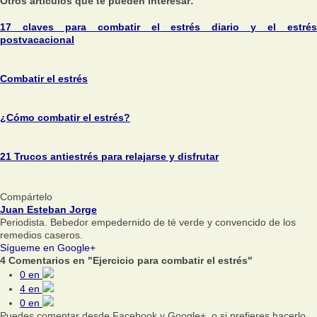
Otros artículos que te pueden interesar:
17 claves para combatir el estrés diario y el estrés
postvacacional
Combatir el estrés
¿Cómo combatir el estrés?
21 Trucos antiestrés para relajarse y disfrutar
Compártelo
Juan Esteban Jorge
Periodista. Bebedor empedernido de té verde y convencido de los
remedios caseros.
Sígueme en Google+
4 Comentarios en "Ejercicio para combatir el estrés"
0
en
4
en
0
en
Puedes comentar desde Facebook y Google+, o si prefieres hacerlo