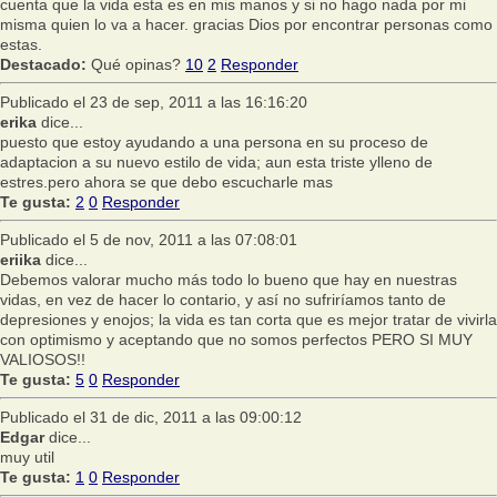
cuenta que la vida esta es en mis manos y si no hago nada por mi
misma quien lo va a hacer. gracias Dios por encontrar personas como
estas.
Destacado:
Qué opinas?
10
2
Responder
Publicado el 23 de sep, 2011 a las 16:16:20
erika
dice...
puesto que estoy ayudando a una persona en su proceso de
adaptacion a su nuevo estilo de vida; aun esta triste ylleno de
estres.pero ahora se que debo escucharle mas
Te gusta:
2
0
Responder
Publicado el 5 de nov, 2011 a las 07:08:01
eriika
dice...
Debemos valorar mucho más todo lo bueno que hay en nuestras
vidas, en vez de hacer lo contario, y así no sufriríamos tanto de
depresiones y enojos; la vida es tan corta que es mejor tratar de vivirla
con optimismo y aceptando que no somos perfectos PERO SI MUY
VALIOSOS!!
Te gusta:
5
0
Responder
Publicado el 31 de dic, 2011 a las 09:00:12
Edgar
dice...
muy util
Te gusta:
1
0
Responder