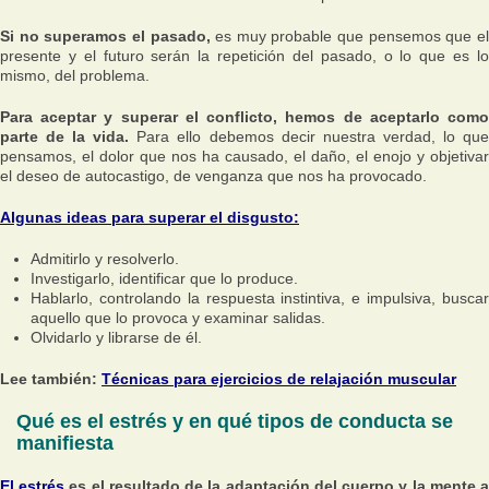
Si no superamos el pasado,
es muy probable que pensemos que e
presente y el futuro serán la repetición del pasado, o lo que es lo
mismo, del problema.
Para aceptar y superar el conflicto, hemos de aceptarlo como
parte de la vida.
Para ello debemos decir nuestra verdad, lo qu
pensamos, el dolor que nos ha causado, el daño, el enojo y objetivar
el deseo de autocastigo, de venganza que nos ha provocado.
Algunas ideas para superar el disgusto:
Admitirlo y resolverlo.
Investigarlo, identificar que lo produce.
Hablarlo, controlando la respuesta instintiva, e impulsiva, buscar
aquello que lo provoca y examinar salidas.
Olvidarlo y librarse de él.
Lee también:
Técnicas para ejercicios de relajación muscular
Qué es el estrés y en qué tipos de conducta se
manifiesta
El estrés
es el resultado de la adaptación del cuerpo y la mente 