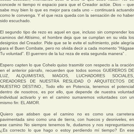
concede ni tiempo ni espacio para que el Creador actúe. Dios – que
sabe muy bien lo que es mejor para cada uno – continuará actuando
como le convenga. Y el que reza queda con la sensación de no haber
sido escuchado.
El segundo tipo de rezo es aquel en que, incluso sin comprender los
caminos del Altísimo, el hombre deja que se cumplan en su vida los
designios del Creador. Pide que se le evite el sufrimiento, pide alegría
para el Buen Combate, pero no olvida decir a cada momento “Hágase
Tu voluntad”. El guerrero de la luz reza de esta segunda manera” .
Espero capten lo que Cohelo quiso trasmitir con respecto a la oración
en el anterior párrafo, recuerden que todos somos GUEREROS DE
LUZ, ALQUIMISTAS, MAGOS, LUCHADORES SOCIALES,
CREADORES DE NUESTRA RESLIDAD O ARQUITECTOS DE
NUESTRO DESTINO., Todo ello en Potencia, tenemos el potencial
dentro de nosotros, es por ello, que depende de nuestra voluntad
individual activarlo y en el camino sumaremos voluntades con un
mismo fin: EL AMOR.
Quiero que atisben que el camino no es como una carretera
pavimentada sino como una de tierra, con huecos y desniveles, en
ese camino No siempre tenemos fe, dudamos y nos repreguntamos
¿Es correcto lo que hago o estoy perdiendo mí tiempo? En ese