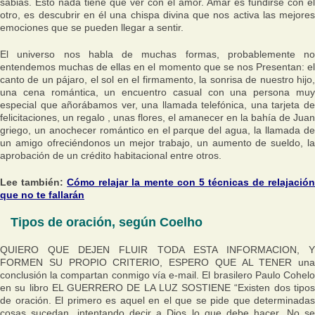
sabias. Esto nada tiene que ver con el amor. Amar es fundirse con el
otro, es descubrir en él una chispa divina que nos activa las mejores
emociones que se pueden llegar a sentir.
El universo nos habla de muchas formas, probablemente no
entendemos muchas de ellas en el momento que se nos Presentan: el
canto de un pájaro, el sol en el firmamento, la sonrisa de nuestro hijo,
una cena romántica, un encuentro casual con una persona muy
especial que añorábamos ver, una llamada telefónica, una tarjeta de
felicitaciones, un regalo , unas flores, el amanecer en la bahía de Juan
griego, un anochecer romántico en el parque del agua, la llamada de
un amigo ofreciéndonos un mejor trabajo, un aumento de sueldo, la
aprobación de un crédito habitacional entre otros.
Lee también:
Cómo relajar la mente con 5 técnicas de relajació
que no te fallarán
Tipos de oración, según Coelho
QUIERO QUE DEJEN FLUIR TODA ESTA INFORMACION, Y
FORMEN SU PROPIO CRITERIO, ESPERO QUE AL TENER una
conclusión la compartan conmigo vía e-mail. El brasilero Paulo Cohelo
en su libro EL GUERRERO DE LA LUZ SOSTIENE “Existen dos tipos
de oración. El primero es aquel en el que se pide que determinadas
cosas sucedan, intentando decir a Dios lo que debe hacer. No se