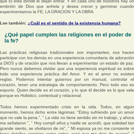
que Él está donde le dejan entrar. Y en cada uno de nosotros hay un
embrión de Dios que anhela y desea crecer y germinar cuando
experimentamos la FE, LA ORACION Y LA OBRA.
Lee también:
¿Cuál es el sentido de la existencia humana?
¿Qué papel cumplen las religiones en el poder de
la fe?
Las prácticas religiosas tradicionales son importantes; nos hacen
participar con los demás en una experiencia comunitaria de adoración
a DIOS y de oración que nos llevan a experimentar un estado de paz.
Pero nunca debemos olvidar que una experiencia espiritual es sobre
todo una experiencia práctica del Amor. Y en el amor no existen
reglas. Podemos intentar guiarnos por un manual, controlar el
corazón, tener una estrategia de comportamiento. Pero todo eso es
espurio. Quien decide es el corazón, y lo que él decide es lo que vale
porque es Holistico, contextual y relacional.
Todos hemos experimentado crisis en la vida. Todos, en algún
momento, hemos dicho entre lágrimas: “Estoy sufriendo por un amor
que no vale la pena.”, “ La vida no tiene sentido sin mi trabajo, y ahora
me señalaron ”, “ Hoy cumplí años y nadie se acordó, que soledad tan
grande siento, se olvidaron de mi”, “ Mi esposa ya no me consiente ni
tiene detalles conmigo como antes, será que me dejo de querer”, “