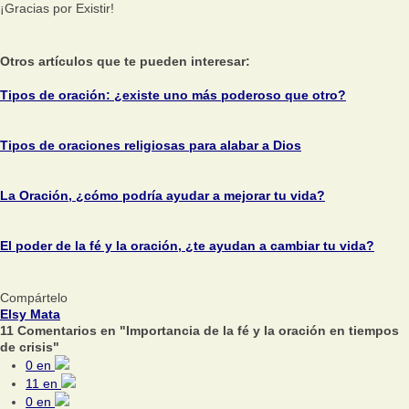
¡Gracias por Existir!
Otros artículos que te pueden interesar:
Tipos de oración: ¿existe uno más poderoso que otro?
Tipos de oraciones religiosas para alabar a Dios
La Oración, ¿cómo podría ayudar a mejorar tu vida?
El poder de la fé y la oración, ¿te ayudan a cambiar tu vida?
Compártelo
Elsy Mata
11 Comentarios en "Importancia de la fé y la oración en tiempos
de crisis"
0
en
11
en
0
en