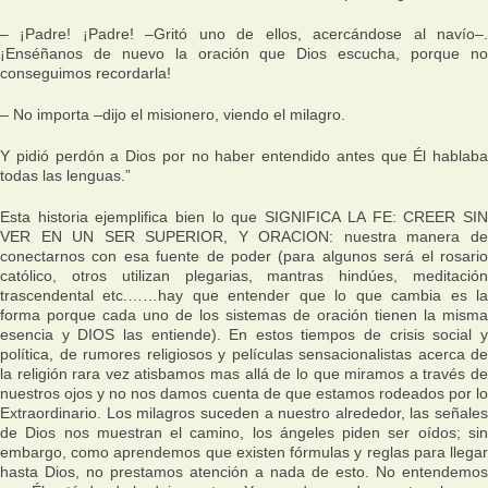
– ¡Padre! ¡Padre! –Gritó uno de ellos, acercándose al navío–.
¡Enséñanos de nuevo la oración que Dios escucha, porque no
conseguimos recordarla!
– No importa –dijo el misionero, viendo el milagro.
Y pidió perdón a Dios por no haber entendido antes que Él hablaba
todas las lenguas.”
Esta historia ejemplifica bien lo que SIGNIFICA LA FE: CREER SIN
VER EN UN SER SUPERIOR, Y ORACION: nuestra manera de
conectarnos con esa fuente de poder (para algunos será el rosario
católico, otros utilizan plegarias, mantras hindúes, meditación
trascendental etc.……hay que entender que lo que cambia es la
forma porque cada uno de los sistemas de oración tienen la misma
esencia y DIOS las entiende). En estos tiempos de crisis social y
política, de rumores religiosos y películas sensacionalistas acerca de
la religión rara vez atisbamos mas allá de lo que miramos a través de
nuestros ojos y no nos damos cuenta de que estamos rodeados por lo
Extraordinario. Los milagros suceden a nuestro alrededor, las señales
de Dios nos muestran el camino, los ángeles piden ser oídos; sin
embargo, como aprendemos que existen fórmulas y reglas para llegar
hasta Dios, no prestamos atención a nada de esto. No entendemos