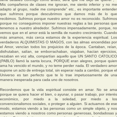
Mis compañeros de clases me ignoran, me siento inferior y no me
adapto al grupo, nadie me comprende” etc., es importante entender
que sufrimos porque descubrimos que damos más de lo que
recibimos. Sufrimos porque nuestro amor no es reconocido. Sufrimos
porque no conseguimos imponer nuestras reglas a las personas que
tenemos a nuestro alrededor. Sufrimos impensadamente, porque, no
vemos que en el amor está la semilla de nuestro crecimiento. Cuando
más amamos, más cerca estamos de la experiencia espiritual. Los
verdaderos ALQUIMISTAS O MAGOS, con las almas encendidas por
el Amor, vencían todos los prejuicios de la época. Cantaban, reían,
disfrutaban, salían, se emborrachaban, viajaban, hacían ejercicios,
rezaban en voz alta, compartían aquello que UN SANTO CATOLICO
(PABLO) llamó la santa locura, PORQUE eran alegres, porque quien
ama ha vencido el mundo, y no teme perder nada. El verdadero amor
supone un acto de entrega total, sin esperar nada a cambio, porque el
Universo es tan perfecto que te lo trae impetuosamente de una
manera inesperada para cada uno de nosotros.
Recordemos que la vida espiritual consiste en amar. No se ama
porque se quiera hacer el bien, o ayunar, o pasar trabajo, por interés
económico, por miedo a la soledad, por miedo a los
convencionalismos sociales, o proteger a alguien. Si actuamos de ese
modo, estamos viendo a las personas como un simple objeto, y nos
estamos viendo a nosotros como personas generosas, bondadosas y