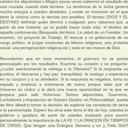
camino los alquimistas o Magos pocas veces sabemos el resultado de
una cruzada cuando ésta termina. La tendencia de la lucha generó
mucha energía a nuestro alrededor, y existe un momento en el que
tanto la victoria como la derrota son posibles. El tiempo (DIOS Y EL
DESTINO) definirán quién dominó o malgastó; pero sabemos que, a
partir de ese instante, ya no puede hacer nada más: el destino de
aquella controversia (Búsqueda del Amor, La salud de un Familiar, Un
examen, Un proyecto de Trabajo, El revocar a un gobernante de su
cargo político, el juzgar conductas de lideres religiosos, una protesta
social, una peregrinación religiosa etc.) está en las manos de Dios.
Recordemos que en esos momentos, el guerrero no se queda
preocupado por los resultados. Examina su corazón y se pregunta:
¿Luche asertivamente la refriega o la Ofensiva? Si la respuesta es
positiva, él descansa y hay paz, tranquilidad, fe sosiego y esperanza
en su corazon y a su alrededor. Si la respuesta es negativa, toma su
espada y empieza a entrenarse de nuevo porque sabe que el
Universo es cíclico y le dará una nueva oportunidad en la que se
prepara para salir Victorioso. Somos alquimistas, Guerreros,
Luchadores y Arquitectos de Nuestro Destino en Potencialidad, queda
de libre albedrío tomar la decisión de explorar las carreteras de tierra
o la pavimentada. Espero les sirva este tema el día de hoy, ustedes lo
pidieron y quedara de parte de ustedes evaluarlo para asumir
personalmente la importancia de LA FE Y LA ORACION EN TIEMPOS
DE CRISIS. Que tengan una Enérgica Semana y un ¡¡ Feliz Día!!!